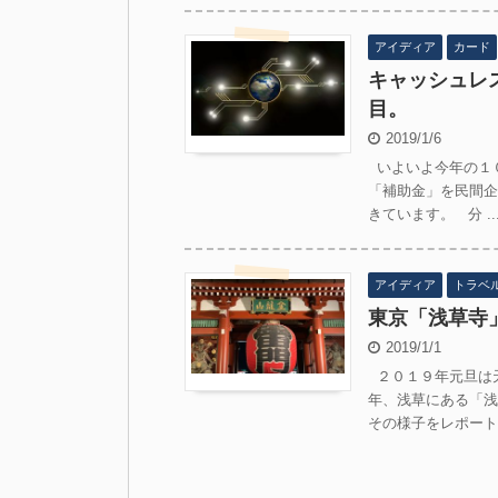
アイディア
カード
キャッシュレ
目。
2019/1/6
いよいよ今年の１
「補助金」を民間企
きています。 分 ..
アイディア
トラベ
東京「浅草寺
2019/1/1
２０１９年元旦は
年、浅草にある「浅
その様子をレポートし