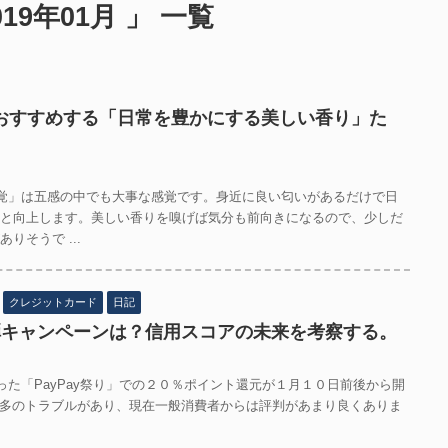
9年01月 」 一覧
おすすめする「日常を豊かにする美しい香り」た
覚」は五感の中でも大事な感覚です。身近に良い匂いがあるだけで日
と向上します。美しい香りを嗅げば気分も前向きになるので、少しだ
りそうで ...
クレジットカード
日記
２弾キャンペーンは？信用スコアの未来を考察する。
た「PayPay祭り」での２０％ポイント還元が１月１０日前後から開
多のトラブルがあり、現在一般消費者からは評判があまり良くありま