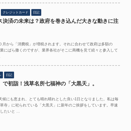
クレジットカード
日記
ス決済の未来は？政府を巻き込んだ大きな動きに注
０月から「消費税」が増税されます。それに合わせて政府は多額の
業にばら撒くのですが、業界各社がそこに商機を見て続々と参入して
.
ル
日記
」で初詣！浅草名所七福神の「大黒天」。
天候にも恵まれ、とても晴れ晴れとした良い1日となりました。私は毎
草寺」に祀られている「大黒天」に新年のご挨拶をしています。早速
たいと ...