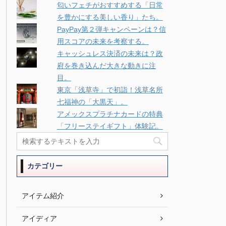
匂いフェチがおすすめする「日常
を豊かにする美しい香り」たち。
PayPay第２弾キャンペーンは？信
用スコアの未来を考察する。
キャッシュレス決済の未来は？政
府を巻き込んだ大きな動きに注
目。
東京「浅草寺」で初詣！浅草名所
七福神の「大黒天」。
アメックスプラチナカードの特典
「フリーステイギフト」体験記。
カテゴリー
アイテム紹介
アイディア