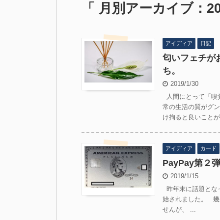
「 月別アーカイブ：201
アイディア
日記
匂いフェチが
ち。
2019/1/30
人間にとって「嗅
常の生活の質がグン
け拘ると良いことがあ
アイディア
カード
PayPay第
2019/1/15
昨年末に話題となっ
始されました。 幾
せんが、 ...